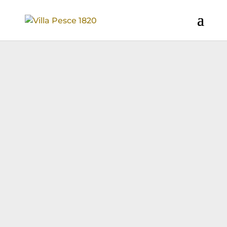
VILLA PESCE 1820
Ristorante Pizzeria
La Corte 1820