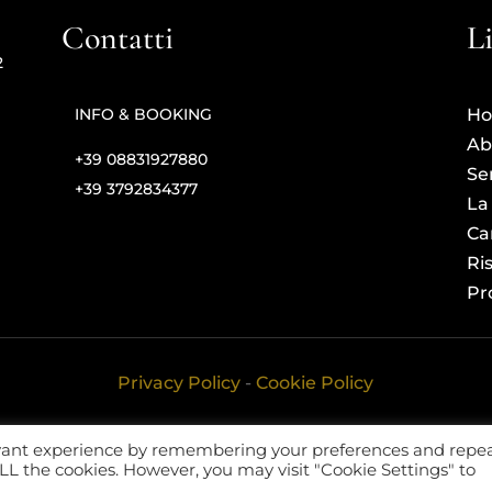
Contatti
L
2
INFO & BOOKING
H
Ab
+39 08831927880
Ser
+39 3792834377
La
Ca
Ris
Pr
Privacy Policy
-
Cookie Policy
evant experience by remembering your preferences and repe
 ALL the cookies. However, you may visit "Cookie Settings" to