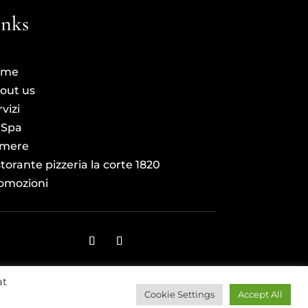
inks
ome
out us
vizi
 Spa
mere
torante pizzeria la corte 1820
omozioni
at
Cookie Settings
Accept All