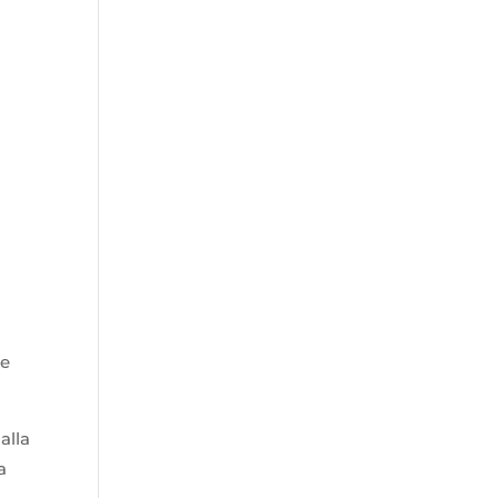
re
alla
a