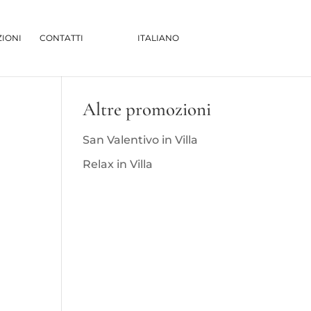
F
I
IONI
CONTATTI
ITALIANO
A
N
C
S
E
T
B
A
O
G
O
R
Altre promozioni
K
A
M
San Valentivo in Villa
Relax in Villa